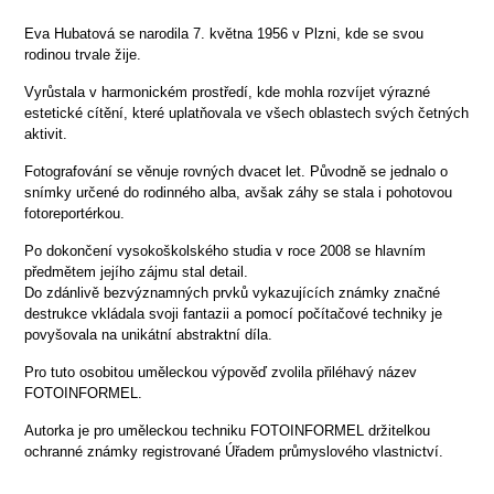
Eva Hubatová se narodila 7. května 1956 v Plzni, kde se svou
rodinou trvale žije.
Vyrůstala v harmonickém prostředí, kde mohla rozvíjet výrazné
estetické cítění, které uplatňovala ve všech oblastech svých četných
aktivit.
Fotografování se věnuje rovných dvacet let. Původně se jednalo o
snímky určené do rodinného alba, avšak záhy se stala i pohotovou
fotoreportérkou.
Po dokončení vysokoškolského studia v roce 2008 se hlavním
předmětem jejího zájmu stal detail.
Do zdánlivě bezvýznamných prvků vykazujících známky značné
destrukce vkládala svoji fantazii a pomocí počítačové techniky je
povyšovala na unikátní abstraktní díla.
Pro tuto osobitou uměleckou výpověď zvolila přiléhavý název
FOTOINFORMEL.
Autorka je pro uměleckou techniku FOTOINFORMEL držitelkou
ochranné známky registrované Úřadem průmyslového vlastnictví.