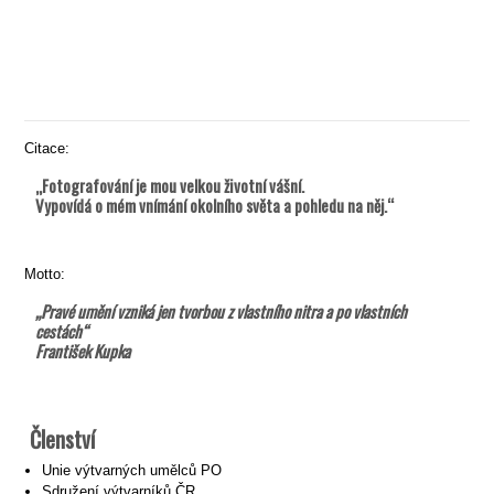
Citace:
„Fotografování je mou velkou životní vášní.
Vypovídá o mém vnímání okolního světa a pohledu na něj.“
Motto:
„Pravé umění vzniká jen tvorbou z vlastního nitra a po vlastních
cestách“
František Kupka
Členství
Unie výtvarných umělců PO
Sdružení výtvarníků ČR